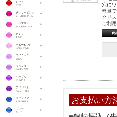
レッド
穴にワ
RED
軽量で
チェリーピンク
クリス
CHERRY PINK
ご利用
トルマリン
TOURMALINE
ピンク
PINK
ベビーピンク
BABY PINK
ライラック
LILAC
ラベンダー
LAVENDER
パープル
PURPLE
アメジスト
AMETHYST
お支払い方
サファイア
SAPPHIRE
ブルー
BLUE
■銀行振込（