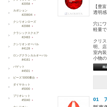
#2058
▶
【豊富
カボション
透明感
#2080/4
▶
クシリオンローズ
穴にワ
#2088
▶
軽量で
クラシックスクエア
#2483
▶
クリス
クシリオンオーバル
明、店
#4128
▶
室内装
ロングクラシカルオーバル
小物の
#4161
▶
バゲット
#4501
▶
ビーズ 5000番台
▶
ダイヤカット
#5000
▶
ブリオレット
01 
#5040
▶
クシリオン