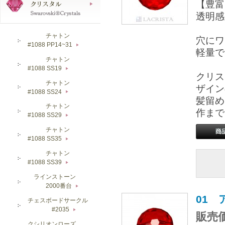
【豊富
透明感
チャトン
穴にワ
#1088 PP14~31
▶
軽量で
チャトン
#1088 SS19
▶
クリス
チャトン
ザイン
#1088 SS24
▶
髪留め
チャトン
作まで
#1088 SS29
▶
チャトン
#1088 SS35
▶
チャトン
#1088 SS39
▶
ラインストーン
2000番台
▶
01
チェスボードサークル
#2035
▶
販売価
クシリオンローズ