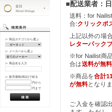
■配送業者：
送料：for N
合:
クリックポス
上記以外の場合
商品カテゴリから選ぶ
レターパックプ
メーカーから選ぶ
※for Nailist
合は
送料が無料
商品名を入力
※商品を
合計11
販売価格(税込)で絞る
円から
が無料
となり
円まで
ご入金を確認
ます。ただし