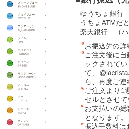
スモークブルー
SMOKE BLUE
ゆうちょ銀行
スカイブルー
SKY BLUE
うちょATMだ
アクアマリン
楽天銀行 （
AQUAMARINE
ライム
LIME
お振込先の詳
ペリドット
ご注文後に自
PERIDOT
ックされてい
グリーン
GREEN
て、@lacr
モスグリーン
MOSS GREEN
ら、再度ご連
イエロー
ご注文より1
YELLOW
ハニー
セルとさせて
HONEY
お支払いの総
トパーズ
TOPAZ
となります。
オレンジ
振込手数料は
ORANGE