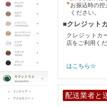
アンバー
お振込時の控
UMBER
ください。
セピア
SEPIA
■クレジット
シャンパン
CHANPAGNE
ムーンストーン
クレジットカ
MOON STONE
店をご利用く
クリア
CLEAR
スモーク
SMOKE
ブラック
はこちら☆
BLACK
インテリア
▶
配送業者と
アクセサリー
▶