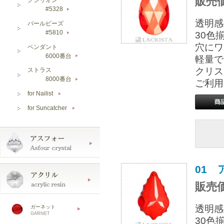
販売価
#5328
▶
透明感
パールビーズ
#5810
30色
▶
穴にワ
ペンダント
6000番台
軽量で
▶
クリス
ストラス
8000番台
▶
ご利用
for Nailist
▶
for Suncatcher
▶
01 
販売価
透明感
ガーネット
GARNET
30色