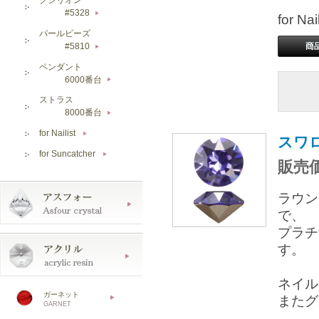
#5328
▶
for 
パールビーズ
#5810
▶
ペンダント
6000番台
▶
ストラス
8000番台
▶
for Nailist
▶
スワロ
for Suncatcher
▶
販売価
ラウン
で、
プラチ
す。
ネイル
ガーネット
またグ
GARNET