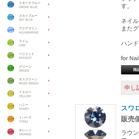
スモークブルー
す。
SMOKE BLUE
スカイブルー
ネイル
SKY BLUE
またグ
アクアマリン
AQUAMARINE
ライム
ハンド
LIME
ペリドット
for 
PERIDOT
グリーン
GREEN
モスグリーン
MOSS GREEN
申し
イエロー
YELLOW
ハニー
スワロ
HONEY
販売価
トパーズ
TOPAZ
オレンジ
ラウン
ORANGE