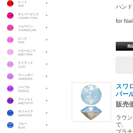
レッド
ハンド
RED
チェリーピンク
CHERRY PINK
for 
トルマリン
TOURMALINE
ピンク
PINK
ベビーピンク
BABY PINK
ライラック
LILAC
ラベンダー
LAVENDER
スワロ
パープル
PURPLE
パー
アメジスト
販売価
AMETHYST
サファイア
SAPPHIRE
ラウン
で、
ブルー
BLUE
プラチ