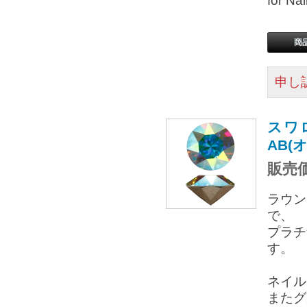
for 
申し
スワ
AB(
販売価
ラウン
で、
プラチ
す。
ネイル
またグ