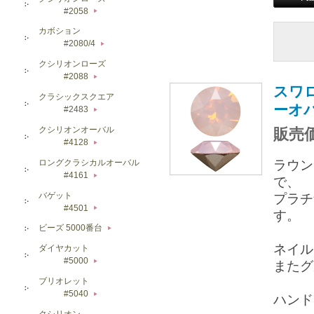
#2058
▶
カボション
#2080/4
▶
クシリオンローズ
#2088
▶
スワロ
クラシックスクエア
ーオ
#2483
▶
クシリオンオーバル
販売価
#4128
▶
ロングクラシカルオーバル
ラウン
#4161
▶
で、
バゲット
プラチ
#4501
▶
す。
ビーズ 5000番台
▶
ネイル
ダイヤカット
#5000
またグ
▶
ブリオレット
#5040
▶
ハンド
クシリオン