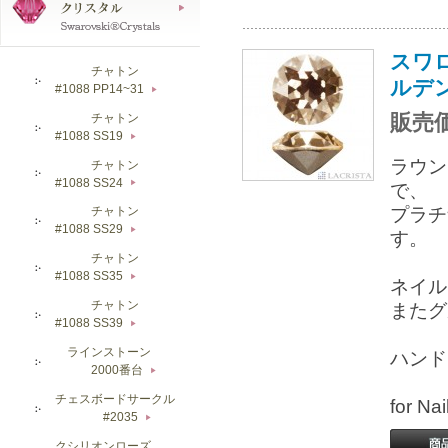
スワロ
チャトン
ルデ
#1088 PP14~31
▶
販売価
チャトン
#1088 SS19
▶
ラウン
チャトン
#1088 SS24
▶
で、
プラチ
チャトン
#1088 SS29
▶
す。
チャトン
#1088 SS35
▶
ネイル
チャトン
またグ
#1088 SS39
▶
ラインストーン
ハンド
2000番台
▶
チェスボードサークル
for 
#2035
▶
クシリオンローズ