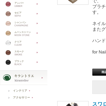
で、
アンバー
プラチ
UMBER
す。
セピア
SEPIA
シャンパン
ネイル
CHANPAGNE
またグ
ムーンストーン
MOON STONE
ハンド
クリア
CLEAR
for 
スモーク
SMOKE
ブラック
BLACK
インテリア
▶
アクセサリー
▶
スワロ