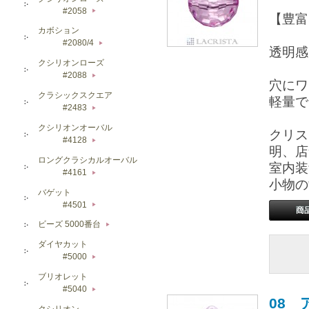
#2058
▶
【豊富
カボション
#2080/4
▶
透明感
クシリオンローズ
#2088
▶
穴にワ
クラシックスクエア
軽量で
#2483
▶
クシリオンオーバル
クリス
#4128
▶
明、店
ロングクラシカルオーバル
室内装
#4161
▶
小物の
バゲット
#4501
▶
ビーズ 5000番台
▶
ダイヤカット
#5000
▶
ブリオレット
#5040
▶
08 
クシリオン