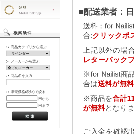
■配送業者：
送料：for N
合:
クリックポス
商品カテゴリから選ぶ
上記以外の場合
レターパックプ
メーカーから選ぶ
※for Nailist
商品名を入力
合は
送料が無料
販売価格(税込)で絞る
※商品を
合計11
円から
円まで
が無料
となり
ご入金を確認