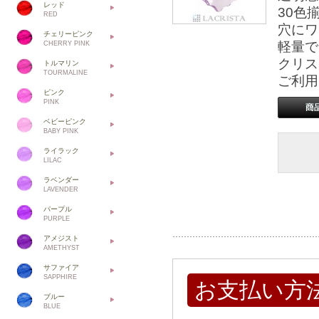
レッド
30色
RED
穴にワ
チェリーピンク
軽量で
CHERRY PINK
クリス
トルマリン
TOURMALINE
ご利用
ピンク
PINK
ベビーピンク
BABY PINK
ライラック
LILAC
ラベンダー
LAVENDER
パープル
PURPLE
アメジスト
AMETHYST
サファイア
SAPPHIRE
お支払い方
ブルー
BLUE