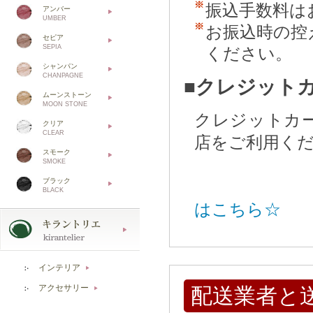
振込手数料は
アンバー
UMBER
お振込時の控
セピア
SEPIA
ください。
シャンパン
CHANPAGNE
■クレジット
ムーンストーン
MOON STONE
クレジットカ
クリア
CLEAR
店をご利用く
スモーク
SMOKE
ブラック
BLACK
はこちら☆
インテリア
▶
アクセサリー
配送業者と
▶