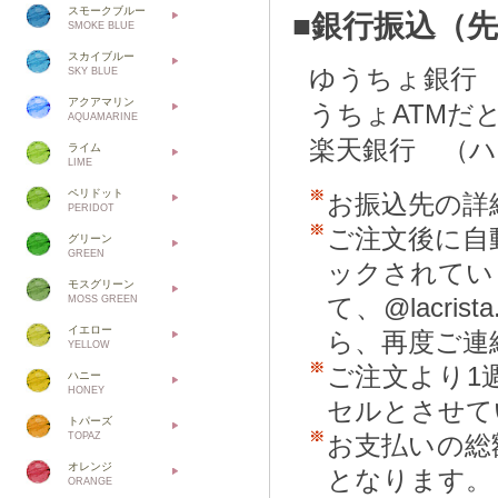
スモークブルー
■銀行振込（
SMOKE BLUE
スカイブルー
ゆうちょ銀行
SKY BLUE
アクアマリン
うちょATMだ
AQUAMARINE
楽天銀行 （
ライム
LIME
ペリドット
お振込先の詳
PERIDOT
ご注文後に自
グリーン
GREEN
ックされてい
モスグリーン
て、@lacr
MOSS GREEN
イエロー
ら、再度ご連
YELLOW
ご注文より1
ハニー
HONEY
セルとさせて
トパーズ
TOPAZ
お支払いの総
オレンジ
となります。
ORANGE