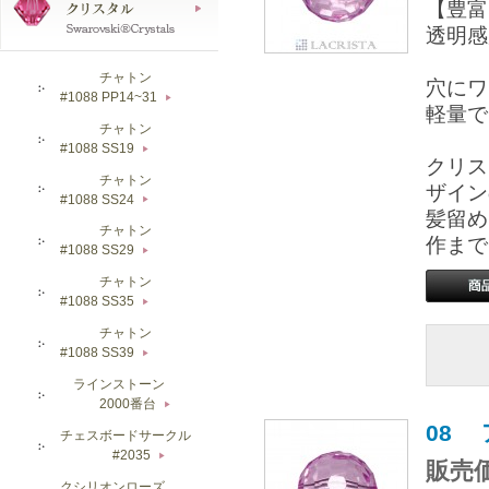
【豊富
透明感
チャトン
穴にワ
#1088 PP14~31
▶
軽量で
チャトン
#1088 SS19
▶
クリス
チャトン
ザイン
#1088 SS24
▶
髪留め
チャトン
作まで
#1088 SS29
▶
チャトン
#1088 SS35
▶
チャトン
#1088 SS39
▶
ラインストーン
2000番台
▶
08
チェスボードサークル
#2035
▶
販売価
クシリオンローズ