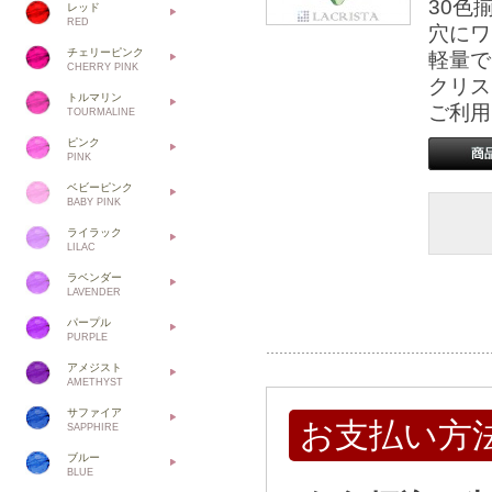
30色
レッド
RED
穴にワ
チェリーピンク
軽量で
CHERRY PINK
クリス
トルマリン
ご利用
TOURMALINE
ピンク
PINK
ベビーピンク
BABY PINK
ライラック
LILAC
ラベンダー
LAVENDER
パープル
PURPLE
アメジスト
AMETHYST
サファイア
お支払い方
SAPPHIRE
ブルー
BLUE