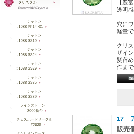
【豊富
透明感
チャトン
穴にワ
#1088 PP14~31
▶
軽量で
チャトン
#1088 SS19
▶
クリス
チャトン
ザイン
#1088 SS24
▶
髪留め
チャトン
作まで
#1088 SS29
▶
チャトン
#1088 SS35
▶
チャトン
#1088 SS39
▶
ラインストーン
2000番台
▶
17
チェスボードサークル
#2035
▶
販売価
クシリオンローズ