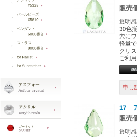
#5328
販売価
▶
パールビーズ
#5810
透明感
▶
30色
ペンダント
6000番台
穴にワ
▶
軽量で
ストラス
8000番台
▶
クリス
ご利用
for Nailist
▶
for Suncatcher
▶
申し
17 
販売価
ガーネット
透明感
GARNET