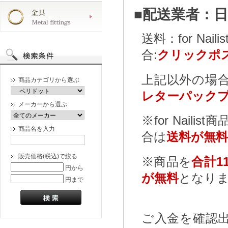
■配送業者：
送料：for N
合:
クリックポス
上記以外の場合
商品カテゴリから選ぶ
レターパックプ
メーカーから選ぶ
※for Nailist
商品名を入力
合は
送料が無料
販売価格(税込)で絞る
※商品を
合計11
円から
が無料
となり
円まで
ご入金を確認