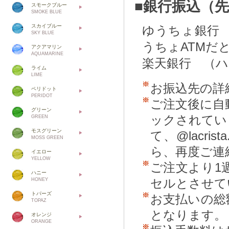
■銀行振込（
スモークブルー
SMOKE BLUE
スカイブルー
ゆうちょ銀行
SKY BLUE
うちょATMだ
アクアマリン
AQUAMARINE
楽天銀行 （
ライム
LIME
お振込先の詳
ペリドット
PERIDOT
ご注文後に自
グリーン
ックされてい
GREEN
モスグリーン
て、@lacr
MOSS GREEN
ら、再度ご連
イエロー
YELLOW
ご注文より1
ハニー
セルとさせて
HONEY
トパーズ
お支払いの総
TOPAZ
となります。
オレンジ
ORANGE