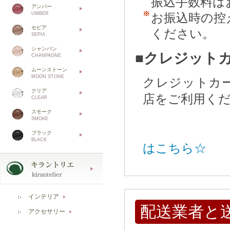
振込手数料は
アンバー
UMBER
お振込時の控
セピア
ください。
SEPIA
シャンパン
■クレジット
CHANPAGNE
ムーンストーン
MOON STONE
クレジットカ
クリア
店をご利用く
CLEAR
スモーク
SMOKE
ブラック
BLACK
はこちら☆
インテリア
▶
配送業者と
アクセサリー
▶