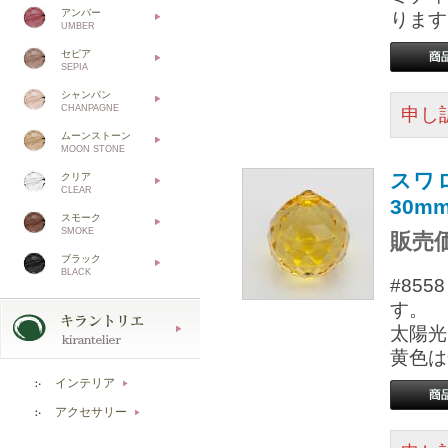
アンバー
ります
UMBER
セピア
SEPIA
シャンパン
CHANPAGNE
申し
ムーンストーン
MOON STONE
スワ
クリア
CLEAR
30m
スモーク
SMOKE
販売価
ブラック
BLACK
#85
す。
太陽光
黄色は
インテリア
▶
アクセサリー
▶