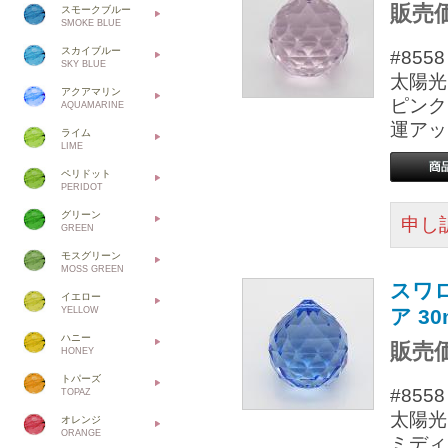
販売価
スモークブルー
SMOKE BLUE
スカイブルー
#85
SKY BLUE
太陽光
アクアマリン
ピンク
AQUAMARINE
運アッ
ライム
LIME
ペリドット
PERIDOT
グリーン
申し
GREEN
モスグリーン
MOSS GREEN
スワ
イエロー
YELLOW
ア 3
ハニー
販売価
HONEY
トパーズ
#85
TOPAZ
太陽光
オレンジ
ORANGE
ミディ