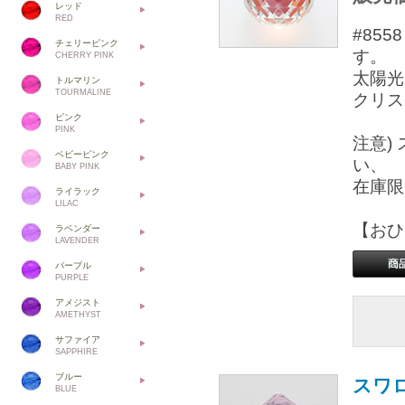
レッド
RED
#85
チェリーピンク
す。
CHERRY PINK
太陽光
トルマリン
TOURMALINE
クリス
ピンク
PINK
注意)
ベビーピンク
い、
BABY PINK
在庫限
ライラック
LILAC
【おひ
ラベンダー
LAVENDER
パープル
PURPLE
アメジスト
AMETHYST
サファイア
SAPPHIRE
ブルー
スワロ
BLUE