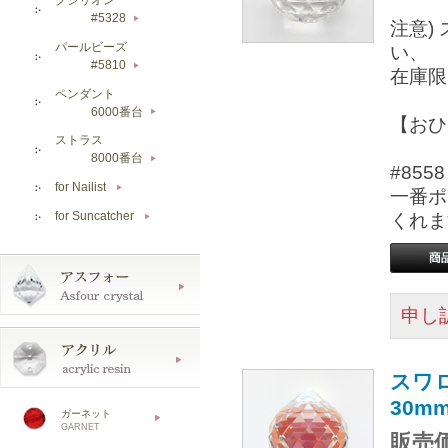
#5328
▶
注意)
パールビーズ
い、
#5810
▶
在庫限
ペンダント
6000番台
▶
【おひ
ストラス
8000番台
▶
#85
for Nailist
▶
一番ポ
for Suncatcher
くれま
▶
申し
スワ
30m
ガーネット
GARNET
販売価