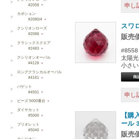
申し
#2058
▶
カボション
#2080/4
▶
スワロ
クシリオンローズ
#2088
販売価
▶
クラシックスクエア
#2483
#85
▶
太陽光
クシリオンオーバル
#4128
▶
小さい
ロングクラシカルオーバル
#4161
▶
バゲット
#4501
▶
申し
ビーズ 5000番台
▶
ダイヤカット
【購
#5000
▶
ール 
ブリオレット
#5040
▶
販売価
クシリオン