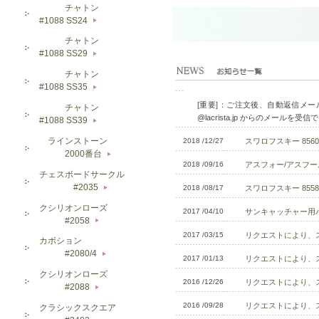
チャトン
#1088 SS24
▶
チャトン
#1088 SS29
▶
チャトン
#1088 SS35
▶
[重要]：ご注文後、自動返信メ
チャトン
@lacrista.jp からのメー
#1088 SS39
▶
ラインストーン
2018 /12/27
スワロフスキー 856
2000番台
▶
2018 /09/16
アスフォー/アスフール
チェスボードサークル
#2035
2018 /08/17
スワロフスキー 8558/
▶
クシリオンローズ
2017 /04/10
サンキャッチャー用パ
#2058
▶
2017 /03/15
リクエストにより、ス
カボション
#2080/4
▶
2017 /01/13
リクエストにより、スワ
クシリオンローズ
2016 /12/26
リクエストにより、ス
#2088
▶
2016 /09/28
リクエストにより、スワ
クラシックスクエア