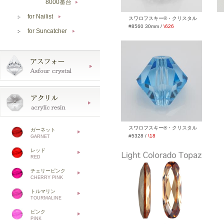
8000番台
▶
for Nailist
▶
スワロフスキー®・クリスタル
#8560 30mm /
\626
for Suncatcher
▶
スワロフスキー®・クリスタル
ガーネット
#5328 /
\18
GARNET
レッド
RED
チェリーピンク
CHERRY PINK
トルマリン
TOURMALINE
ピンク
PINK