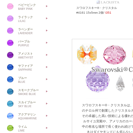
ベビーピンク
スワロフスキー®・クリスタル
BABY PINK
#4161 15x5mm 2個/
\351
ライラック
LILAC
ラベンダー
LAVENDER
パープル
PURPLE
アメジスト
AMETHYST
サファイア
SAPPHIRE
ブルー
BLUE
スモークブルー
SMOKE BLUE
スカイブルー
スワロフスキー®・クリスタルは、
SKY BLUE
のチロル州で創業したクリスタル
アクアマリン
その卓越した高い技術による優れ
AQUAMARINE
ルサイユ宮殿や、アメリカのカー
中の有名な場所で長く使われ続け
ライム
LIME
きはダイヤモンドにも劣らない